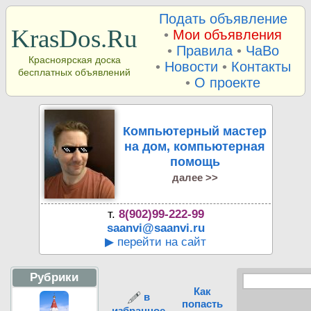
Подать объявление
KrasDos.Ru
•
Мои объявления
•
Правила
•
ЧаВо
Красноярская доска
•
Новости
•
Контакты
бесплатных объявлений
•
О проекте
Компьютерный мастер
на дом, компьютерная
помощь
далее >>
т.
8(902)99-222-99
saanvi@saanvi.ru
▶ перейти на сайт
Рубрики
Как
в
попасть
избранное