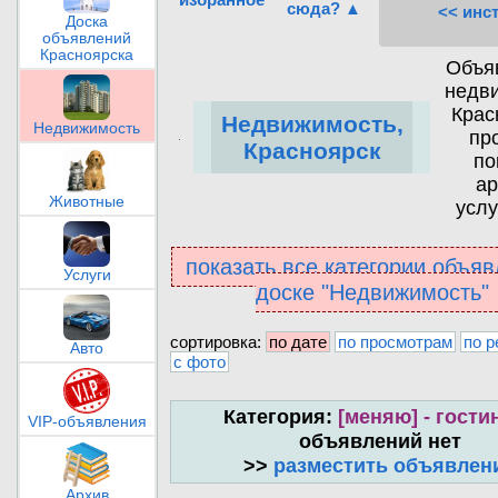
сюда? ▲
<< инс
Доска
объявлений
Красноярска
Объя
недв
Крас
Недвижимость,
Недвижимость
пр
Красноярск
по
ар
Животные
услу
показать все категории объяв
Услуги
доске "Недвижимость"
сортировка:
по дате
по просмотрам
по р
Авто
с фото
Категория:
[меняю] - гости
VIP-объявления
объявлений нет
>>
разместить объявлен
Архив