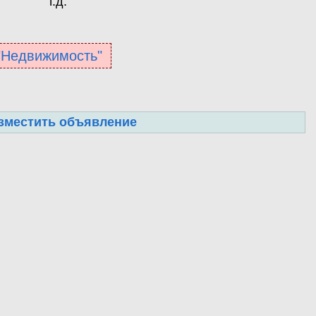
т.д.
 "Недвижимость"
зместить объявление