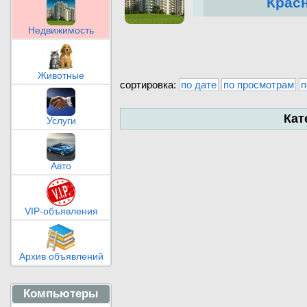
Крас
Недвижимость
Животные
сортировка:
по дате
по просмотрам
п
Кат
Услуги
Авто
VIP-объявления
Архив объявлений
Компьютеры