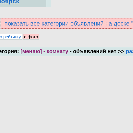
ноярск
показать все категории объявлений на доске
о рейтингу
с фото
егория:
[меняю] - комнату
- объявлений нет >>
ра