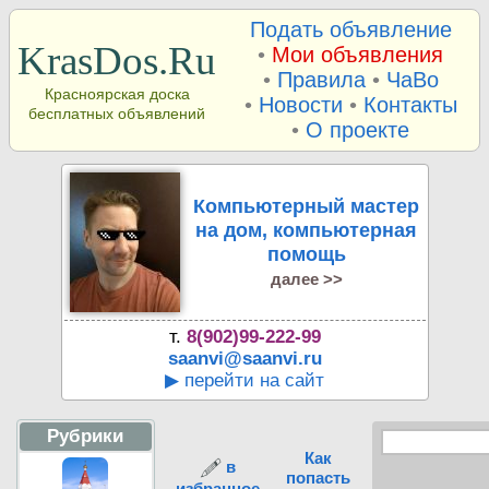
Подать объявление
KrasDos.Ru
•
Мои объявления
•
Правила
•
ЧаВо
Красноярская доска
•
Новости
•
Контакты
бесплатных объявлений
•
О проекте
Компьютерный мастер
на дом, компьютерная
помощь
далее >>
т.
8(902)99-222-99
saanvi@saanvi.ru
▶ перейти на сайт
Рубрики
Как
в
попасть
избранное