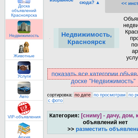
сюда? ▲
<< инс
Доска
объявлений
Красноярска
Объя
недв
Крас
Недвижимость,
Недвижимость
пр
Красноярск
по
ар
Животные
услу
показать все категории объяв
Услуги
доске "Недвижимость"
сортировка:
по дате
по просмотрам
по р
Авто
с фото
Категория:
[сниму] - дачу, дом,
VIP-объявления
объявлений нет
>>
разместить объявлен
Архив