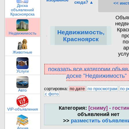
сюда? ▲
<< инс
Доска
объявлений
Красноярска
Объя
недв
Крас
Недвижимость,
Недвижимость
пр
Красноярск
по
ар
Животные
услу
показать все категории объяв
Услуги
доске "Недвижимость"
сортировка:
по дате
по просмотрам
по р
Авто
с фото
Категория:
[сниму] - гости
VIP-объявления
объявлений нет
>>
разместить объявлен
Архив