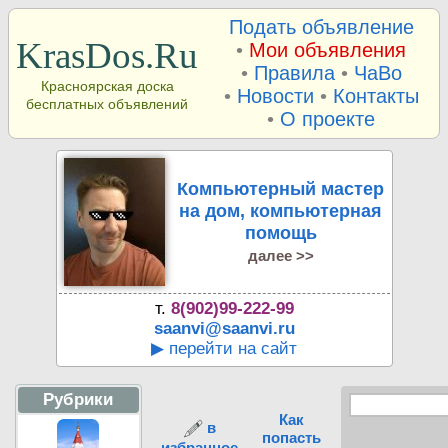
Подать объявление
KrasDos.Ru
•
Мои объявления
•
Правила
•
ЧаВо
Красноярская доска
•
Новости
•
Контакты
бесплатных объявлений
•
О проекте
Компьютерный мастер
на дом, компьютерная
помощь
далее >>
т.
8(902)99-222-99
saanvi@saanvi.ru
▶ перейти на сайт
Рубрики
Как
в
попасть
избранное