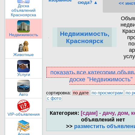
сюда? ▲
<< инс
Доска
объявлений
Красноярска
Объя
недв
Крас
Недвижимость,
Недвижимость
пр
Красноярск
по
ар
Животные
услу
показать все категории объяв
Услуги
доске "Недвижимость"
сортировка:
по дате
по просмотрам
по р
Авто
с фото
Категория:
[сдам] - дачу, дом, 
VIP-объявления
объявлений нет
>>
разместить объявлен
Архив