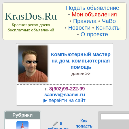
Подать объявление
KrasDos.Ru
•
Мои объявления
•
Правила
•
ЧаВо
Красноярская доска
•
Новости
•
Контакты
бесплатных объявлений
•
О проекте
Компьютерный мастер
на дом, компьютерная
помощь
далее >>
т.
8(902)99-222-99
saanvi@saanvi.ru
▶ перейти на сайт
Рубрики
Как
в
попасть
избранное