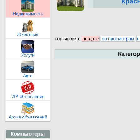
Крас
Недвижимость
Животные
сортировка:
по дате
по просмотрам
п
Катего
Услуги
Авто
VIP-объявления
Архив объявлений
Компьютеры