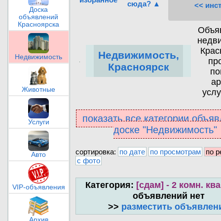
сюда? ▲
<< инс
Доска
объявлений
Красноярска
Объя
недв
Крас
Недвижимость,
Недвижимость
пр
Красноярск
по
ар
Животные
услу
показать все категории объяв
Услуги
доске "Недвижимость"
сортировка:
по дате
по просмотрам
по р
Авто
с фото
Категория:
[сдам] - 2 комн. кв
VIP-объявления
объявлений нет
>>
разместить объявлен
Архив