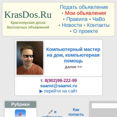
Подать объявление
KrasDos.Ru
•
Мои объявления
•
Правила
•
ЧаВо
Красноярская доска
•
Новости
•
Контакты
бесплатных объявлений
•
О проекте
Компьютерный мастер
на дом, компьютерная
помощь
далее >>
т.
8(902)99-222-99
saanvi@saanvi.ru
▶ перейти на сайт
Рубрики
Как
в
попасть
избранное