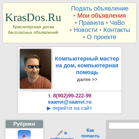
Подать объявление
KrasDos.Ru
•
Мои объявления
•
Правила
•
ЧаВо
Красноярская доска
•
Новости
•
Контакты
бесплатных объявлений
•
О проекте
Компьютерный мастер
на дом, компьютерная
помощь
далее >>
т.
8(902)99-222-99
saanvi@saanvi.ru
▶ перейти на сайт
Рубрики
Как
в
попасть
избранное