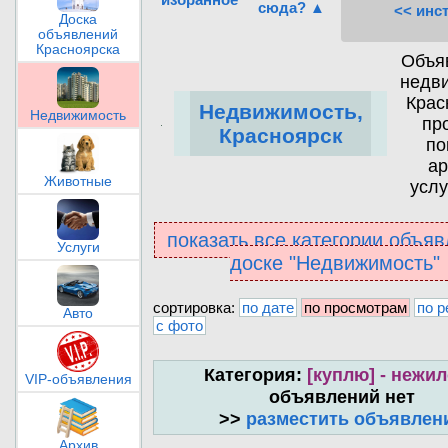
сюда? ▲
<< инс
Доска
объявлений
Красноярска
Объя
недв
Крас
Недвижимость,
Недвижимость
пр
Красноярск
по
ар
Животные
услу
показать все категории объяв
Услуги
доске "Недвижимость"
сортировка:
по дате
по просмотрам
по р
Авто
с фото
Категория:
[куплю] - нежи
VIP-объявления
объявлений нет
>>
разместить объявлен
Архив