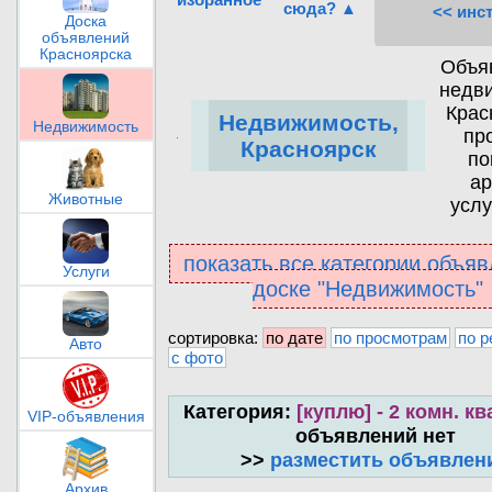
сюда? ▲
<< инс
Доска
объявлений
Красноярска
Объя
недв
Крас
Недвижимость,
Недвижимость
пр
Красноярск
по
ар
Животные
услу
показать все категории объяв
Услуги
доске "Недвижимость"
сортировка:
по дате
по просмотрам
по р
Авто
с фото
Категория:
[куплю] - 2 комн. к
VIP-объявления
объявлений нет
>>
разместить объявлен
Архив