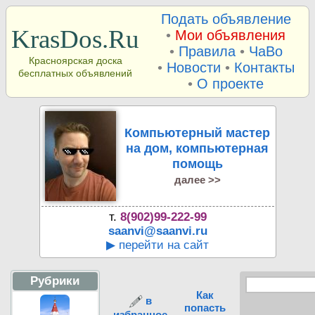
Подать объявление
KrasDos.Ru
•
Мои объявления
•
Правила
•
ЧаВо
Красноярская доска
•
Новости
•
Контакты
бесплатных объявлений
•
О проекте
Компьютерный мастер
на дом, компьютерная
помощь
далее >>
т.
8(902)99-222-99
saanvi@saanvi.ru
▶ перейти на сайт
Рубрики
Как
в
попасть
избранное