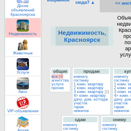
сюда? ▲
<< инс
Доска
объявлений
Красноярска
Объя
недв
Крас
Недвижимость,
Недвижимость
пр
Красноярск
по
ар
Животные
услу
общие
продам
ку
Услуги
все
[4]
комнату
комнату
агентства
гостинку
гостинку
услуги
1 комн. квартиру
1 комн. к
прочее
2 комн. квартиру
2 комн. к
Авто
3 комн. квартиру
[1]
3 комн. к
4> комн. квартиру
4> комн.
дачу, дом, коттедж
дачу, до
участок
участок
гараж
гараж
нежилое
нежилое
VIP-объявления
сдам
сниму
комнату
комнату
гостинку
гостинку
Архив