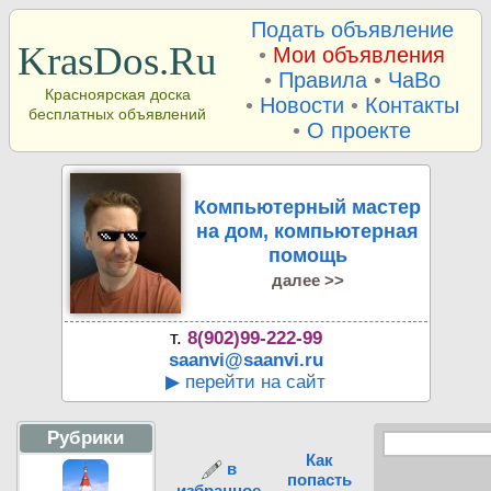
Подать объявление
KrasDos.Ru
•
Мои объявления
•
Правила
•
ЧаВо
Красноярская доска
•
Новости
•
Контакты
бесплатных объявлений
•
О проекте
Компьютерный мастер
на дом, компьютерная
помощь
далее >>
т.
8(902)99-222-99
saanvi@saanvi.ru
▶ перейти на сайт
Рубрики
Как
в
попасть
избранное