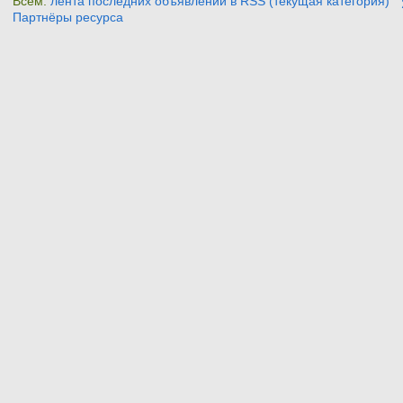
Всем:
лента последних объявлений в RSS (текущая категория)
Партнёры ресурса