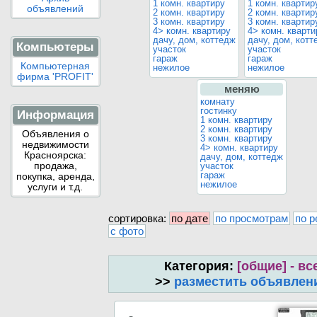
1 комн. квартиру
1 комн. квартир
объявлений
2 комн. квартиру
2 комн. квартир
3 комн. квартиру
3 комн. квартир
4> комн. квартиру
4> комн. кварти
дачу, дом, коттедж
дачу, дом, котт
Компьютеры
участок
участок
гараж
гараж
Компьютерная
нежилое
нежилое
фирма 'PROFIT'
меняю
комнату
гостинку
Информация
1 комн. квартиру
2 комн. квартиру
Объявления о
3 комн. квартиру
недвижимости
4> комн. квартиру
Красноярска:
дачу, дом, коттедж
продажа,
участок
гараж
покупка, аренда,
нежилое
услуги и т.д.
сортировка:
по дате
по просмотрам
по р
с фото
Категория:
[общие] - вс
>>
разместить объявлен