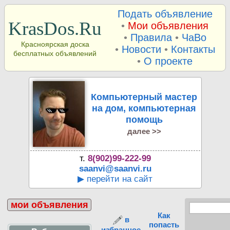
Подать объявление
KrasDos.Ru
•
Мои объявления
•
Правила
•
ЧаВо
Красноярская доска
•
Новости
•
Контакты
бесплатных объявлений
•
О проекте
Компьютерный мастер
на дом, компьютерная
помощь
далее >>
т.
8(902)99-222-99
saanvi@saanvi.ru
▶ перейти на сайт
мои объявления
Как
в
попасть
избранное