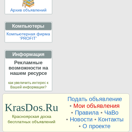
Архив объявлений
Компьютеры
Компьютерная фирма
'PROFIT'
Информация
Рекламные
возможности на
нашем ресурсе
как увеличить интерес к
Вашей информации?
Подать объявление
KrasDos.Ru
•
Мои объявления
•
Правила
•
ЧаВо
Красноярская доска
•
Новости
•
Контакты
бесплатных объявлений
•
О проекте