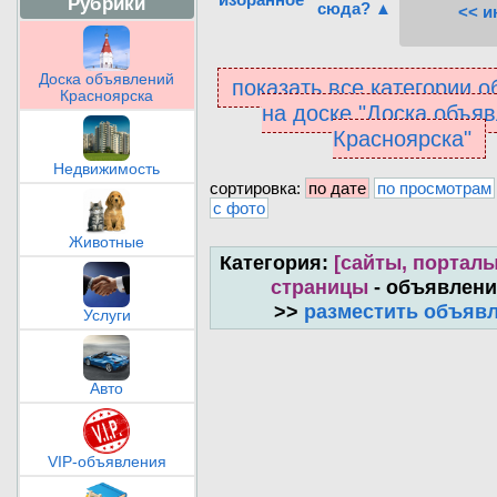
Рубрики
сюда? ▲
<< и
Доска объявлений
показать все категории 
Красноярска
на доске "Доска объя
Красноярска"
Недвижимость
сортировка:
по дате
по просмотрам
с фото
Животные
Категория:
[сайты, порталы
страницы
- объявлени
>>
разместить объяв
Услуги
Авто
VIP-объявления