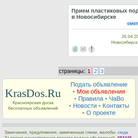
Прием пластиковых по
в Новосибирске
смот
26.04.2
Новосибирс
страницы:
1
2
3
Подать объявление
KrasDos.Ru
•
Мои объявления
•
Правила
•
ЧаВо
Красноярская доска
•
Новости
•
Контакты
бесплатных объявлений
•
О проекте
Замечания, предложения, замеченные глюки, жалобы:
сюда
За время существования проекта подано объявлений:
492446