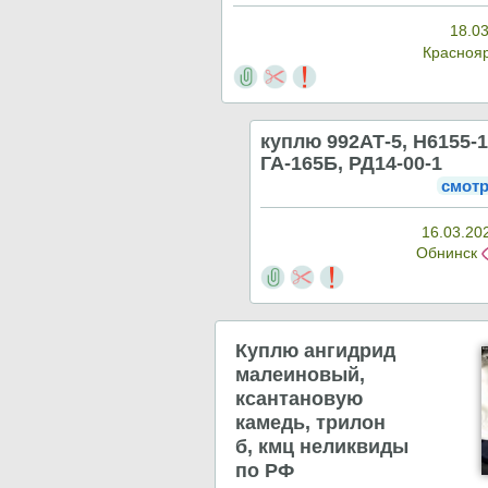
18.03
Красноя
куплю 992АТ-5, Н6155-
ГА-165Б, РД14-00-1
смотр
16.03.20
Обнинск
Куплю ангидрид
малеиновый,
ксантановую
камедь, трилон
б, кмц неликвиды
по РФ