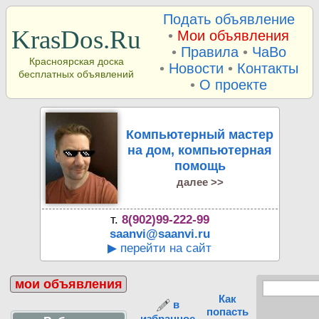
Подать объявление
KrasDos.Ru
•
Мои объявления
•
Правила
•
ЧаВо
Красноярская доска
•
Новости
•
Контакты
бесплатных объявлений
•
О проекте
Компьютерный мастер
на дом, компьютерная
помощь
далее >>
т.
8(902)99-222-99
saanvi@saanvi.ru
▶ перейти на сайт
мои объявления
Как
в
попасть
избранное