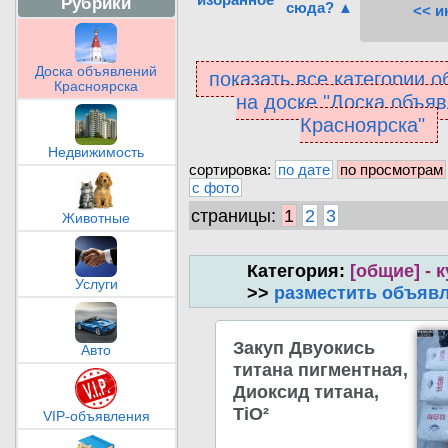
Рубрики
сюда? ▲
<< и
Доска объявлений
показать все категории 
Красноярска
на доске "Доска объя
Красноярска"
Недвижимость
сортировка:
по дате
по просмотрам
с фото
страницы:
1
2
3
Животные
Категория:
[общие] - 
Услуги
>>
разместить объяв
Закуп Двуокись
Авто
титана пигментная,
Диоксид титана,
TiO²
VIP-объявления