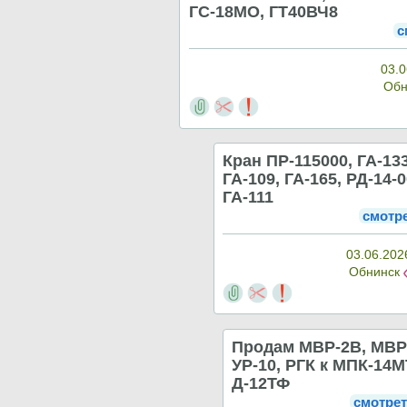
ГС-18МО, ГТ40ВЧ8
с
03.0
Обн
Кран ПР-115000, ГА-133
ГА-109, ГА-165, РД-14-0
ГА-111
смотр
03.06.202
Обнинск
Продам МВР-2В, МВР
УР-10, РГК к МПК-14М
Д-12ТФ
смотре