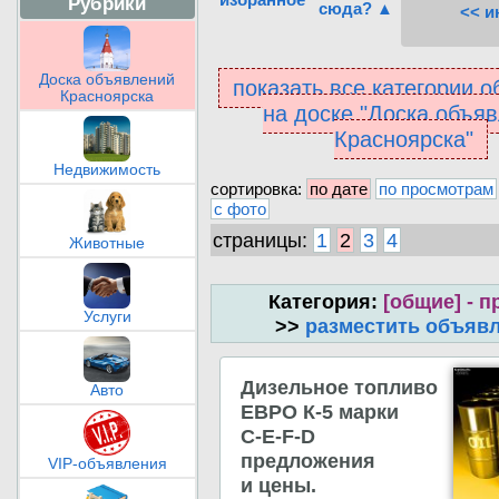
Рубрики
сюда? ▲
<< и
Доска объявлений
показать все категории 
Красноярска
на доске "Доска объя
Красноярска"
Недвижимость
сортировка:
по дате
по просмотрам
с фото
страницы:
1
2
3
4
Животные
Категория:
[общие] - 
Услуги
>>
разместить объяв
Дизельное топливо
Авто
ЕВРО К-5 марки
С-Е-F-D
предложения
VIP-объявления
и цены.