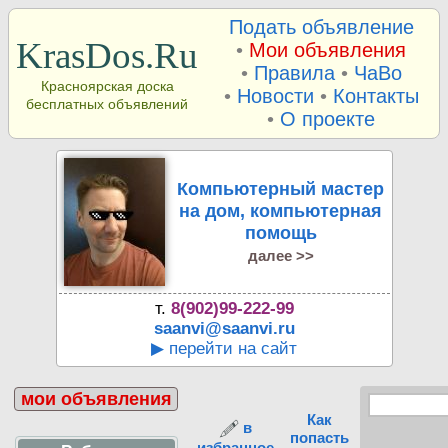
Подать объявление
KrasDos.Ru
•
Мои объявления
•
Правила
•
ЧаВо
Красноярская доска
•
Новости
•
Контакты
бесплатных объявлений
•
О проекте
Компьютерный мастер
на дом, компьютерная
помощь
далее >>
т.
8(902)99-222-99
saanvi@saanvi.ru
▶ перейти на сайт
мои объявления
Как
в
попасть
избранное