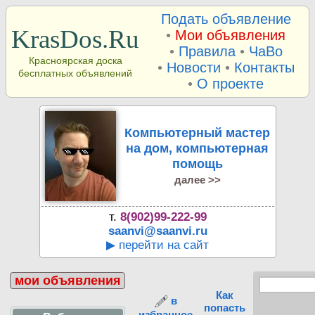
Подать объявление
KrasDos.Ru
•
Мои объявления
•
Правила
•
ЧаВо
Красноярская доска
•
Новости
•
Контакты
бесплатных объявлений
•
О проекте
Компьютерный мастер
на дом, компьютерная
помощь
далее >>
т.
8(902)99-222-99
saanvi@saanvi.ru
▶ перейти на сайт
мои объявления
Как
в
попасть
избранное