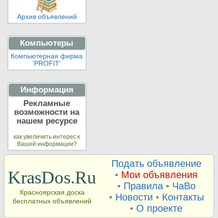
Архив объявлений
Компьютеры
Компьютерная фирма
'PROFIT'
Информация
Рекламные
возможности на
нашем ресурсе
как увеличить интерес к
Вашей информации?
Подать объявление
KrasDos.Ru
•
Мои объявления
•
Правила
•
ЧаВо
Красноярская доска
•
Новости
•
Контакты
бесплатных объявлений
•
О проекте