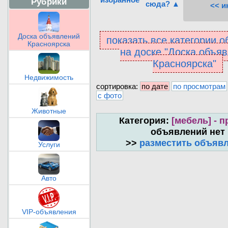
Рубрики
сюда? ▲
<< и
Доска объявлений
показать все категории 
Красноярска
на доске "Доска объя
Красноярска"
Недвижимость
сортировка:
по дате
по просмотрам
с фото
Животные
Категория:
[мебель] - п
объявлений нет
>>
разместить объяв
Услуги
Авто
VIP-объявления