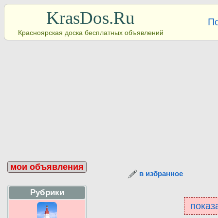
KrasDos.Ru
П
Красноярская доска бесплатных объявлений
мои объявления
в избранное
Рубрики
показа