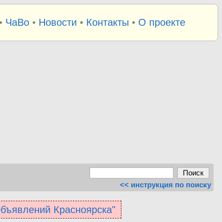
•
ЧаВо
•
Новости
•
Контакты
•
О проекте
<< инструкция по поиску
 объявлений Красноярска"