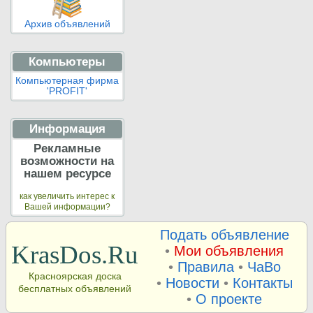
Архив объявлений
Компьютеры
Компьютерная фирма
'PROFIT'
Информация
Рекламные
возможности на
нашем ресурсе
как увеличить интерес к
Вашей информации?
Подать объявление
KrasDos.Ru
•
Мои объявления
•
Правила
•
ЧаВо
Красноярская доска
•
Новости
•
Контакты
бесплатных объявлений
•
О проекте