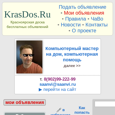
Подать объявление
KrasDos.Ru
•
Мои объявления
•
Правила
•
ЧаВо
Красноярская доска
•
Новости
•
Контакты
бесплатных объявлений
•
О проекте
Компьютерный мастер
на дом, компьютерная
помощь
далее >>
т.
8(902)99-222-99
saanvi@saanvi.ru
▶ перейти на сайт
мои объявления
Как
в
попасть
избранное