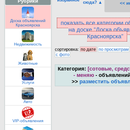
Рубрики
сюда? ▲
<< и
Доска объявлений
показать все категории 
Красноярска
на доске "Доска объя
Красноярска"
Недвижимость
сортировка:
по дате
по просмотрам
с фото
Животные
Категория:
[сотовые, средс
- меняю
- объявлений
>>
разместить объяв
Услуги
Авто
VIP-объявления