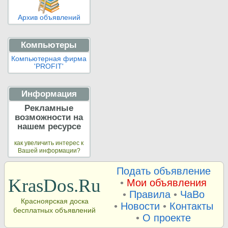
Архив объявлений
Компьютеры
Компьютерная фирма
'PROFIT'
Информация
Рекламные
возможности на
нашем ресурсе
как увеличить интерес к
Вашей информации?
Подать объявление
KrasDos.Ru
•
Мои объявления
•
Правила
•
ЧаВо
Красноярская доска
•
Новости
•
Контакты
бесплатных объявлений
•
О проекте