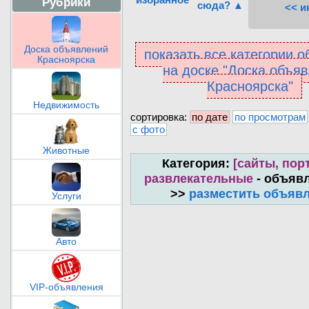
Рубрики
сюда? ▲
<< и
Доска объявлений
показать все категории 
Красноярска
на доске "Доска объя
Красноярска"
Недвижимость
сортировка:
по дате
по просмотрам
с фото
Животные
Категория:
[сайты, пор
развлекательные
- объяв
>>
разместить объяв
Услуги
Авто
VIP-объявления