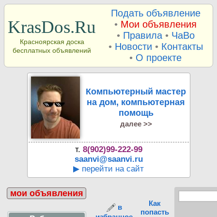
Подать объявление
KrasDos.Ru
•
Мои объявления
•
Правила
•
ЧаВо
Красноярская доска
•
Новости
•
Контакты
бесплатных объявлений
•
О проекте
Компьютерный мастер
на дом, компьютерная
помощь
далее >>
т.
8(902)99-222-99
saanvi@saanvi.ru
▶ перейти на сайт
мои объявления
Как
в
попасть
избранное