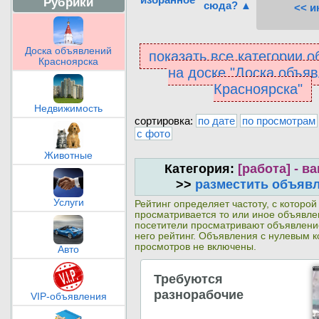
Рубрики
сюда? ▲
<< и
Доска объявлений
показать все категории 
Красноярска
на доске "Доска объя
Красноярска"
Недвижимость
сортировка:
по дате
по просмотрам
с фото
Животные
Категория:
[работа] - в
>>
разместить объяв
Услуги
Рейтинг определяет частоту, с которой
просматривается то или иное объявл
посетители просматривают объявлени
него рейтинг. Объявления с нулевым 
просмотров не включены.
Авто
Требуются
разнорабочие
VIP-объявления