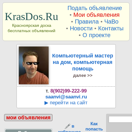
Подать объявление
KrasDos.Ru
•
Мои объявления
•
Правила
•
ЧаВо
Красноярская доска
•
Новости
•
Контакты
бесплатных объявлений
•
О проекте
Компьютерный мастер
на дом, компьютерная
помощь
далее >>
т.
8(902)99-222-99
saanvi@saanvi.ru
▶ перейти на сайт
мои объявления
Как
в
попасть
избранное