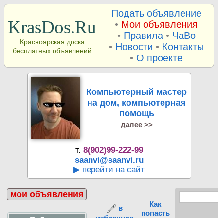
Подать объявление
KrasDos.Ru
•
Мои объявления
•
Правила
•
ЧаВо
Красноярская доска
•
Новости
•
Контакты
бесплатных объявлений
•
О проекте
Компьютерный мастер
на дом, компьютерная
помощь
далее >>
т.
8(902)99-222-99
saanvi@saanvi.ru
▶ перейти на сайт
мои объявления
Как
в
попасть
избранное