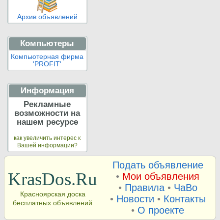
Архив объявлений
Компьютеры
Компьютерная фирма
'PROFIT'
Информация
Рекламные
возможности на
нашем ресурсе
как увеличить интерес к
Вашей информации?
Подать объявление
KrasDos.Ru
•
Мои объявления
•
Правила
•
ЧаВо
Красноярская доска
•
Новости
•
Контакты
бесплатных объявлений
•
О проекте