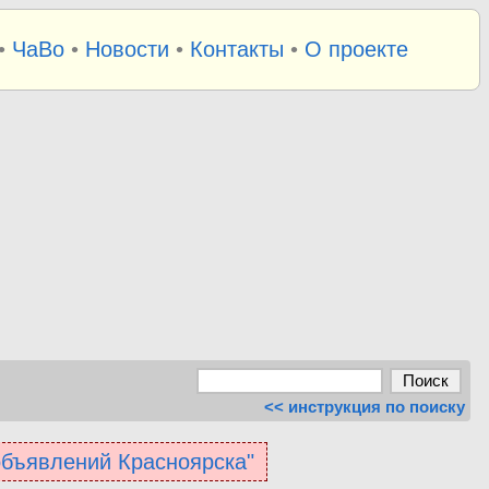
•
ЧаВо
•
Новости
•
Контакты
•
О проекте
<< инструкция по поиску
 объявлений Красноярска"