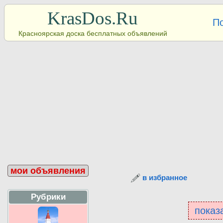
KrasDos.Ru
П
Красноярская доска бесплатных объявлений
мои объявления
в избранное
Рубрики
показа