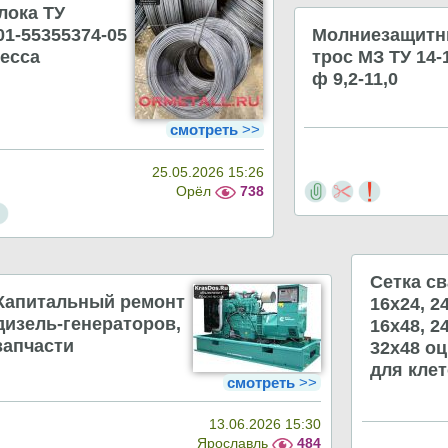
лока ТУ
01-55355374-05
Молниезащит
есса
трос МЗ ТУ 14-
ф 9,2-11,0
смотреть
>>
25.05.2026 15:26
Орёл
738
Сетка с
Капитальный ремонт
16х24, 2
дизель-генераторов,
16х48, 2
запчасти
32х48 о
для клет
смотреть
>>
13.06.2026 15:30
Ярославль
484