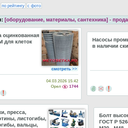
по рейтингу
с фото
я:
[оборудование, материалы, сантехника] - прод
а оцинкованная
Насосы про
 для клеток
в наличии ск
смотреть
>>
04.03.2026 15:42
Орел
1744
и, пресса,
Болт высо
отины, листогибы,
ГОСТ Р 526
огибы, вальцы,
М20 - М48