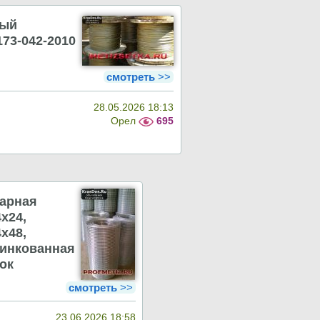
ный
173-042-2010
смотреть
>>
28.05.2026 18:13
Орел
695
варная
4х24,
4х48,
цинкованная
ок
смотреть
>>
23.06.2026 18:58