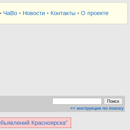
•
ЧаВо
•
Новости
•
Контакты
•
О проекте
<< инструкция по поиску
 объявлений Красноярска"