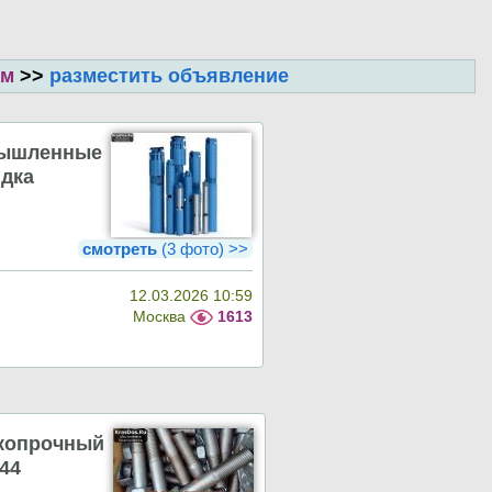
ам
>>
разместить объявление
мышленные
идка
смотреть
(3 фото) >>
12.03.2026 10:59
Москва
1613
копрочный
44