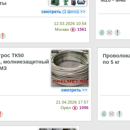
ты
смотреть
(2 фото) >>
12.03.2026 10:54
Москва
1561
трос ТК50
Проволока
0, молниезащитный
по 5 кг
 МЗ
смотреть
>>
21.04.2026 17:57
Орёл
1096