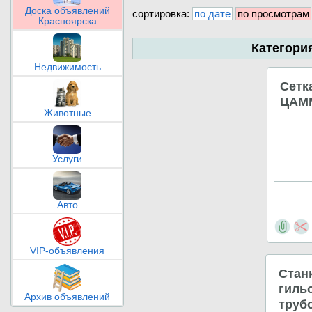
Доска объявлений
сортировка:
по дате
по просмотрам
Красноярска
Категори
Недвижимость
Сетк
ЦАММ
Животные
Услуги
Авто
VIP-объявления
Станк
гиль
Архив объявлений
труб