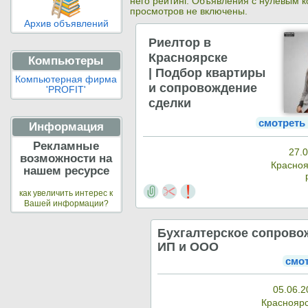
него рейтинг. Объявления с нулевым 
просмотров не включены.
Архив объявлений
Риелтор в
Красноярске
Компьютеры
| Подбор квартиры
Компьютерная фирма
и сопровождение
'PROFIT'
сделки
смотреть
Информация
Рекламные
27.0
возможности на
Красно
нашем ресурсе
как увеличить интерес к
Вашей информации?
Бухгалтерское сопрово
ИП и ООО
смо
05.06.2
Краснояр