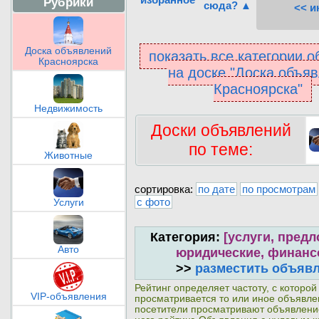
Рубрики
сюда? ▲
<< и
Доска объявлений
показать все категории 
Красноярска
на доске "Доска объя
Красноярска"
Недвижимость
Доски объявлений
по теме:
Животные
сортировка:
по дате
по просмотрам
с фото
Услуги
Категория:
[услуги, предл
Авто
юридические, финан
>>
разместить объяв
Рейтинг определяет частоту, с которой
VIP-объявления
просматривается то или иное объявл
посетители просматривают объявлени