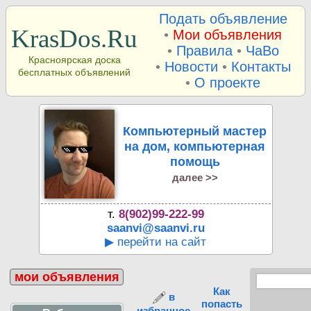
Подать объявление
KrasDos.Ru
•
Мои объявления
•
Правила
•
ЧаВо
Красноярская доска
•
Новости
•
Контакты
бесплатных объявлений
•
О проекте
Компьютерный мастер
на дом, компьютерная
помощь
далее >>
т.
8(902)99-222-99
saanvi@saanvi.ru
▶ перейти на сайт
мои объявления
Как
в
попасть
избранное