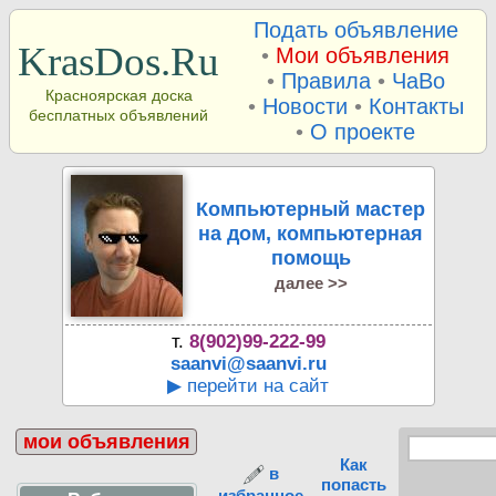
Подать объявление
KrasDos.Ru
•
Мои объявления
•
Правила
•
ЧаВо
Красноярская доска
•
Новости
•
Контакты
бесплатных объявлений
•
О проекте
Компьютерный мастер
на дом, компьютерная
помощь
далее >>
т.
8(902)99-222-99
saanvi@saanvi.ru
▶ перейти на сайт
мои объявления
Как
в
попасть
избранное