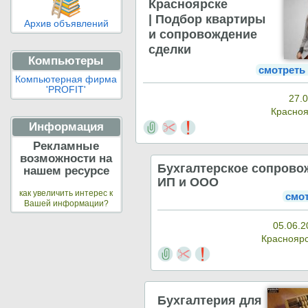
Красноярске
| Подбор квартиры
Архив объявлений
и сопровождение
сделки
Компьютеры
смотреть
Компьютерная фирма
'PROFIT'
27.0
Красно
Информация
Рекламные
возможности на
Бухгалтерское сопрово
нашем ресурсе
ИП и ООО
как увеличить интерес к
смо
Вашей информации?
05.06.2
Краснояр
Бухгалтерия для