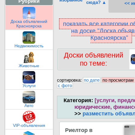
Рубрики
сюда? ▲
<< и
Доска объявлений
показать все категории 
Красноярска
на доске "Доска объя
Красноярска"
Недвижимость
Доски объявлений
по теме:
Животные
сортировка:
по дате
по просмотрам
с фото
Услуги
Категория:
[услуги, предл
Авто
юридические, финан
>>
разместить объяв
VIP-объявления
Риелтор в