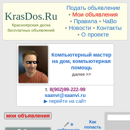
Подать объявление
KrasDos.Ru
•
Мои объявления
•
Правила
•
ЧаВо
Красноярская доска
•
Новости
•
Контакты
бесплатных объявлений
•
О проекте
Компьютерный мастер
на дом, компьютерная
помощь
далее >>
т.
8(902)99-222-99
saanvi@saanvi.ru
▶ перейти на сайт
мои объявления
Как
в
попасть
избранное