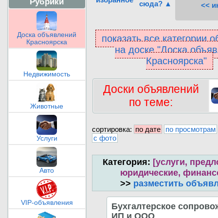
Рубрики
сюда? ▲
<< и
Доска объявлений
показать все категории 
Красноярска
на доске "Доска объя
Красноярска"
Недвижимость
Доски объявлений
по теме:
Животные
сортировка:
по дате
по просмотрам
с фото
Услуги
Категория:
[услуги, предл
Авто
юридические, финан
>>
разместить объяв
VIP-объявления
Бухгалтерское сопрово
ИП и ООО