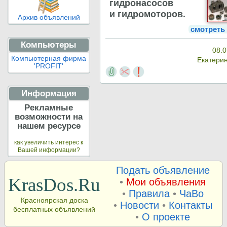
гидронасосов
и гидромоторов.
Архив объявлений
смотреть
Компьютеры
08.0
Компьютерная фирма
Екатери
'PROFIT'
Информация
Рекламные
возможности на
нашем ресурсе
как увеличить интерес к
Вашей информации?
Подать объявление
KrasDos.Ru
•
Мои объявления
•
Правила
•
ЧаВо
Красноярская доска
•
Новости
•
Контакты
бесплатных объявлений
•
О проекте