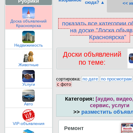
Рубрики
сюда? ▲
<< и
Доска объявлений
показать все категории 
Красноярска
на доске "Доска объя
Красноярска"
Недвижимость
Доски объявлений
по теме:
Животные
сортировка:
по дате
по просмотрам
с фото
Услуги
Категория:
[аудио, видео,
Авто
сервис, услуги
>>
разместить объяв
VIP-объявления
Ремонт