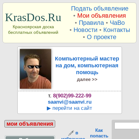
Подать объявление
KrasDos.Ru
•
Мои объявления
•
Правила
•
ЧаВо
Красноярская доска
•
Новости
•
Контакты
бесплатных объявлений
•
О проекте
Компьютерный мастер
на дом, компьютерная
помощь
далее >>
т.
8(902)99-222-99
saanvi@saanvi.ru
▶ перейти на сайт
мои объявления
Как
в
попасть
избранное