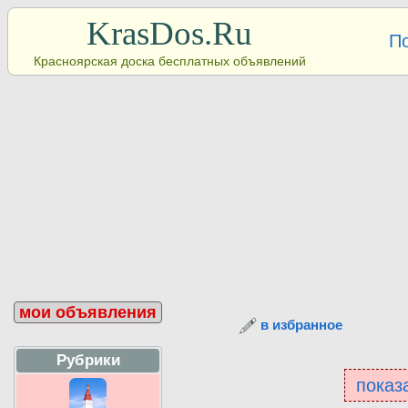
KrasDos.Ru
П
Красноярская доска бесплатных объявлений
мои объявления
в избранное
Рубрики
показа