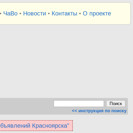
•
ЧаВо
•
Новости
•
Контакты
•
О проекте
<< инструкция по поиску
 объявлений Красноярска"