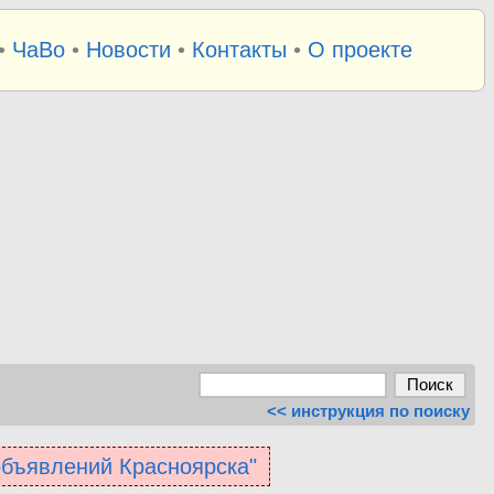
•
ЧаВо
•
Новости
•
Контакты
•
О проекте
<< инструкция по поиску
 объявлений Красноярска"