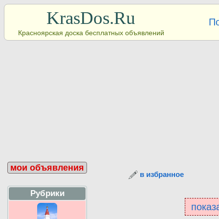
KrasDos.Ru
П
Красноярская доска бесплатных объявлений
мои объявления
в избранное
Рубрики
показа