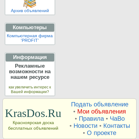
Архив объявлений
Компьютеры
Компьютерная фирма
'PROFIT'
Информация
Рекламные
возможности на
нашем ресурсе
как увеличить интерес к
Вашей информации?
Подать объявление
KrasDos.Ru
•
Мои объявления
•
Правила
•
ЧаВо
Красноярская доска
•
Новости
•
Контакты
бесплатных объявлений
•
О проекте