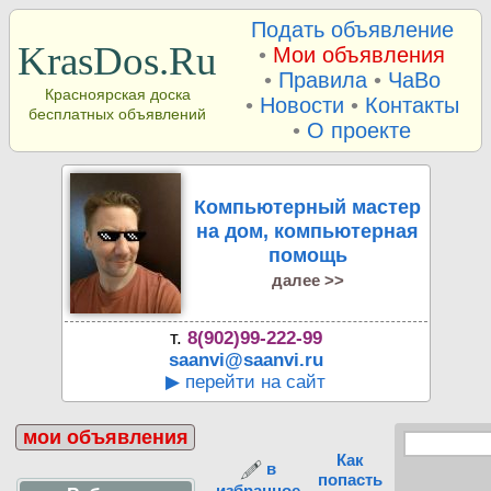
Подать объявление
KrasDos.Ru
•
Мои объявления
•
Правила
•
ЧаВо
Красноярская доска
•
Новости
•
Контакты
бесплатных объявлений
•
О проекте
Компьютерный мастер
на дом, компьютерная
помощь
далее >>
т.
8(902)99-222-99
saanvi@saanvi.ru
▶ перейти на сайт
мои объявления
Как
в
попасть
избранное