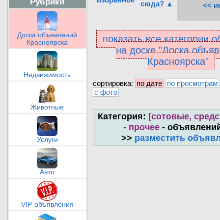
Рубрики
сюда? ▲
<< и
Доска объявлений
показать все категории 
Красноярска
на доске "Доска объя
Красноярска"
Недвижимость
сортировка:
по дате
по просмотрам
с фото
Животные
Категория:
[сотовые, средс
- прочее
- объявлений
>>
разместить объяв
Услуги
Авто
VIP-объявления