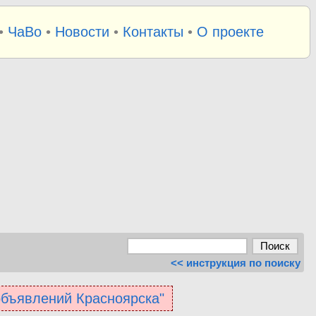
•
ЧаВо
•
Новости
•
Контакты
•
О проекте
<< инструкция по поиску
 объявлений Красноярска"