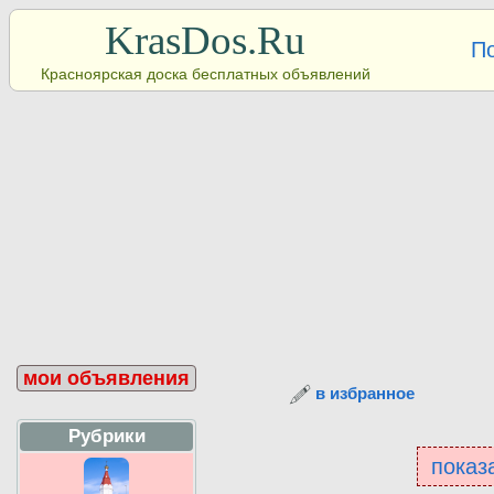
KrasDos.Ru
П
Красноярская доска бесплатных объявлений
мои объявления
в избранное
Рубрики
показа