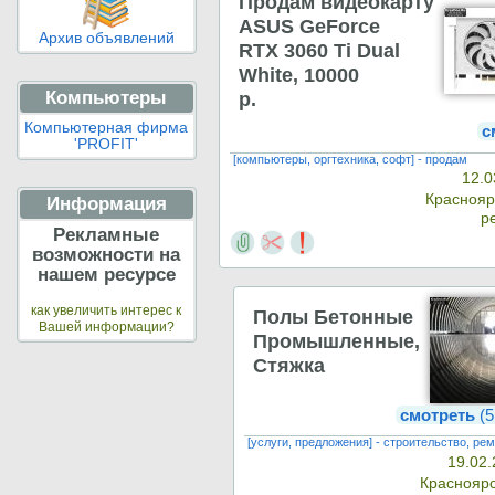
Продам видеокарту
ASUS GeForce
Архив объявлений
RTX 3060 Ti Dual
White, 10000
Компьютеры
р.
Компьютерная фирма
с
'PROFIT'
[компьютеры, оргтехника, софт] - продам
12.0
Красноя
Информация
р
Рекламные
возможности на
нашем ресурсе
как увеличить интерес к
Полы Бетонные
Вашей информации?
Промышленные,
Стяжка
смотреть
(5
[услуги, предложения] - строительство, ре
19.02.
Краснояр