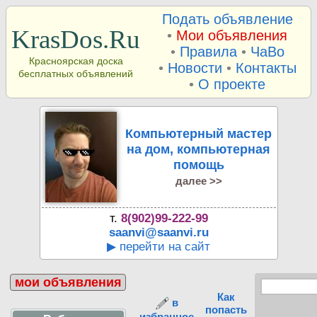
Подать объявление
KrasDos.Ru
•
Мои объявления
•
Правила
•
ЧаВо
Красноярская доска
•
Новости
•
Контакты
бесплатных объявлений
•
О проекте
Компьютерный мастер
на дом, компьютерная
помощь
далее >>
т.
8(902)99-222-99
saanvi@saanvi.ru
▶ перейти на сайт
мои объявления
Как
в
попасть
избранное