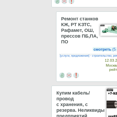
Ремонт станков
КЖ, РТ КЗТС,
Рафамет, ОШ,
прессов ПБ,ПА,
ПО
смотреть
(5
[услуги, предложения] - строительство, р
12.03.
Моск
рейт
Купим кабель/
провод
с хранения, с
резерва. Неликвиды
предприятий