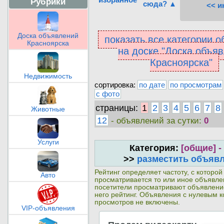
Рубрики
сюда? ▲
<< и
Доска объявлений
показать все категории 
Красноярска
на доске "Доска объя
Красноярска"
Недвижимость
сортировка:
по дате
по просмотрам
с фото
страницы:
1
2
3
4
5
6
7
8
Животные
12
- объявлений за сутки:
0
Услуги
Категория:
[общие] -
>>
разместить объяв
Рейтинг определяет частоту, с которой
Авто
просматривается то или иное объявл
посетители просматривают объявлени
него рейтинг. Объявления с нулевым 
просмотров не включены.
VIP-объявления