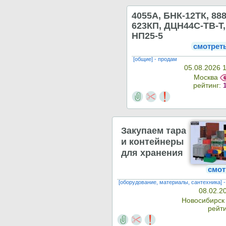
4055А, БНК-12ТК, 88
623КП, ДЦН44С-ТВ-Т,
НП25-5
смотрет
[общие] - продам
05.08.2026 
Москва
рейтинг:
Закупаем тара
и контейнеры
для хранения
смот
[оборудование, материалы, сантехника] 
08.02.2
Новосибирс
рейт