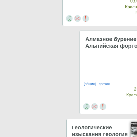
03.
Крас
Алмазное бурение
Альпийская форто
[общие] - прочее
2
Крас
Геологические
изыскания геология