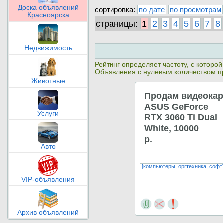
Доска объявлений
сортировка:
по дате
по просмотрам
Красноярска
страницы:
1
2
3
4
5
6
7
8
Недвижимость
Рейтинг определяет частоту, с которо
Объявления с нулевым количеством п
Животные
Продам видеокар
ASUS GeForce
Услуги
RTX 3060 Ti Dual
White, 10000
р.
Авто
[компьютеры, оргтехника, софт]
VIP-объявления
Архив объявлений