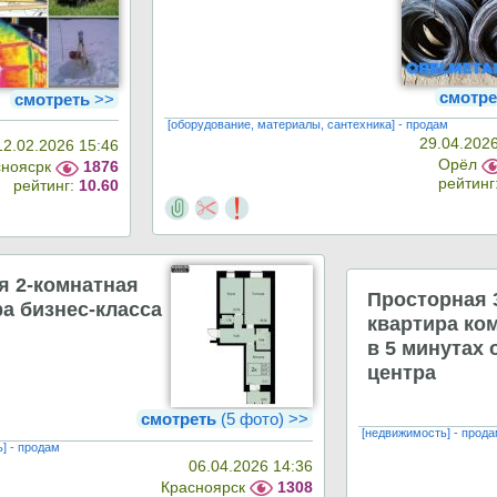
смотре
смотреть
>>
[оборудование, материалы, сантехника] - продам
29.04.202
12.02.2026 15:46
Орёл
сноясрк
1876
рейтинг
рейтинг:
10.60
я 2-комнатная
Просторная 
а бизнес-класса
квартира ко
в 5 минутах 
центра
смотреть
(5 фото) >>
[недвижимость] - прод
] - продам
06.04.2026 14:36
Красноярск
1308