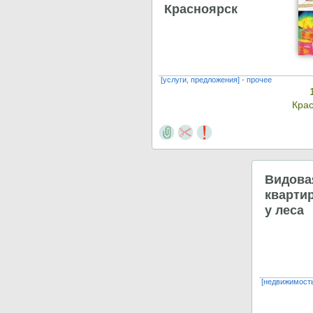
Красноярск
[услуги, предложения] - прочее
Кра
Видова
квартир
у леса
[недвижимость