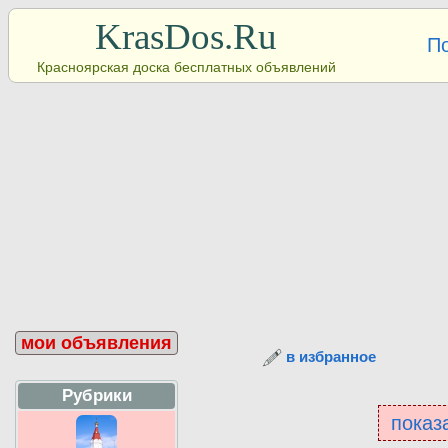
KrasDos.Ru
П
Красноярская доска бесплатных объявлений
мои объявления
в избранное
Рубрики
показа