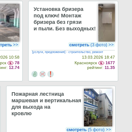
Установка бризера
под ключ! Монтаж
бризера без грязи
и пыли. Без выходных!
треть
>>
смотреть
(3 фото) >>
[услуги, предложения] - строительство, ремонт
2026 10:58
13.03.2026 18:47
ярск
78
Красноярск
1677
тинг:
12.74
рейтинг:
11.35
Пожарная лестница
маршевая и вертикальная
для выхода на
кровлю
смотреть
(5 фото) >>