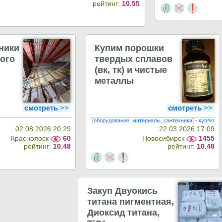
рейтинг:
10.55
ники
Купим порошки
ого
твердых сплавов
(вк, тк) и чистые
металлы
смотреть
>>
смотреть
>>
[оборудование, материалы, сантехника] - куплю
02.08.2026 20:29
22.03.2026 17:09
Красноярск
60
Новосибирск
1455
рейтинг:
10.48
рейтинг:
10.48
Закуп Двуокись
титана пигментная,
Диоксид титана,