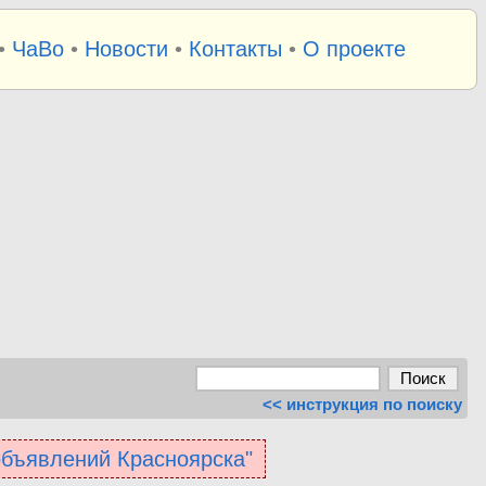
•
ЧаВо
•
Новости
•
Контакты
•
О проекте
<< инструкция по поиску
 объявлений Красноярска"