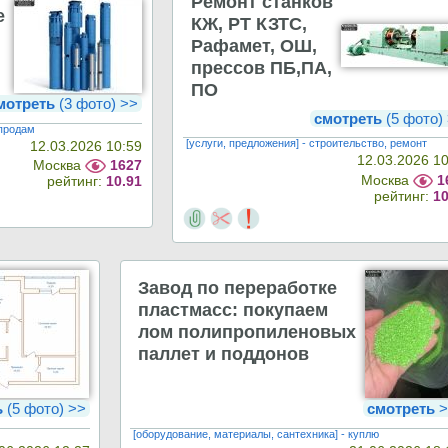
Ремонт станков
е
КЖ, РТ КЗТС,
Рафамет, ОШ,
прессов ПБ,ПА,
ПО
мотреть
(3 фото) >>
смотреть
(5 фото)
 продам
[услуги, предложения] - строительство, ремонт
12.03.2026 10:59
12.03.2026 1
Москва
1627
Москва
1
рейтинг:
10.91
рейтинг:
10
Завод по переработке
пластмасс: покупаем
лом полипропиленовых
паллет и поддонов
ь
(5 фото) >>
смотреть
>
[оборудование, материалы, сантехника] - куплю