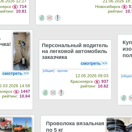
06.2026 12:27
21.06.2026 18:
ноярск
714
Новосибирск
5
рейтинг:
10.81
рейтинг:
10.
.
Ку
чка!
Персональный водитель
изо
на легковой автомобиль
по
заказчика
смотреть
>>
[общие] - прочее
смотреть
>>
12.05.2026 09:03
[общие
Красноярск
937
5.03.2026 14:58
рейтинг:
10.62
ноярск
1447
рейтинг:
10.64
Проволока вязальная
по 5 кг