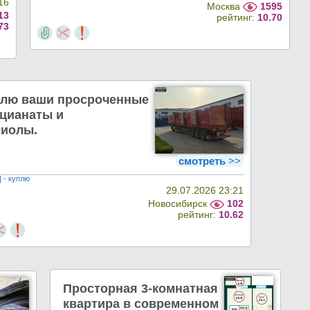
16
Москва
1595
13
рейтинг:
10.70
73
плю ваши просроченные
цианаты и
лиолы.
смотреть
>>
] - куплю
29.07.2026 23:21
Новосибирск
102
рейтинг:
10.62
Просторная 3-комнатная
квартира в современном