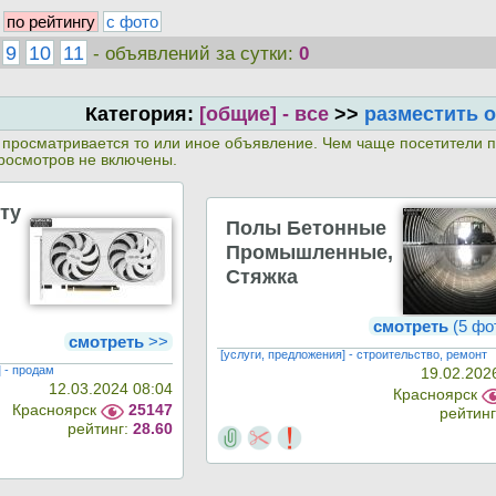
по рейтингу
с фото
9
10
11
- объявлений за сутки:
0
Категория:
[общие] - все
>>
разместить 
й просматривается то или иное объявление. Чем чаще посетители 
росмотров не включены.
ту
Полы Бетонные
Промышленные,
Стяжка
смотреть
(5 фо
смотреть
>>
[услуги, предложения] - строительство, ремонт
 - продам
19.02.202
12.03.2024 08:04
Красноярск
Красноярск
25147
рейтин
рейтинг:
28.60