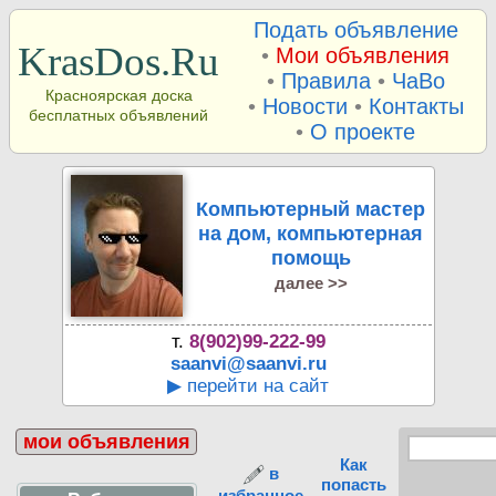
Подать объявление
KrasDos.Ru
•
Мои объявления
•
Правила
•
ЧаВо
Красноярская доска
•
Новости
•
Контакты
бесплатных объявлений
•
О проекте
Компьютерный мастер
на дом, компьютерная
помощь
далее >>
т.
8(902)99-222-99
saanvi@saanvi.ru
▶ перейти на сайт
мои объявления
Как
в
попасть
избранное