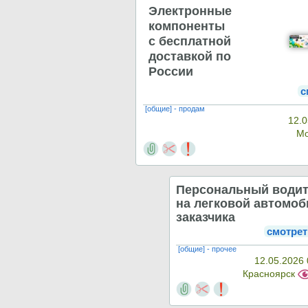
Электронные
компоненты
с бесплатной
доставкой по
России
с
[общие] - продам
12.0
М
Персональный води
на легковой автомо
заказчика
смотрет
[общие] - прочее
12.05.2026 
Красноярск