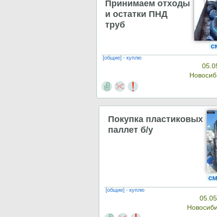
Принимаем отходы
и остатки ПНД
труб
с
[общие] - куплю
05.0
Новосиб
Покупка пластиковых
паллет б/у
см
[общие] - куплю
05.05
Новосиб