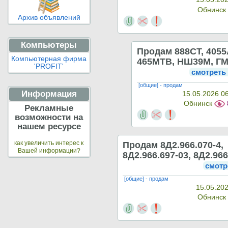
Обнинск
Архив объявлений
Компьютеры
Продам 888СТ, 4055
Компьютерная фирма
465МТВ, НШ39М, ГМ
'PROFIT'
смотреть
[общие] - продам
Информация
15.05.2026 0
Обнинск
Рекламные
возможности на
нашем ресурсе
Продам 8Д2.966.070-4,
как увеличить интерес к
Вашей информации?
8Д2.966.697-03, 8Д2.96
смотр
[общие] - продам
15.05.202
Обнинс