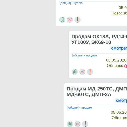
[общие] - куплю
05.0
Новоси
Продам ОК18А, РД14-0
УГ100У, ЭК69-10
смотре
[общие] - продам
05.05.2026
Обнинск
Продам МД-250ТС, ДМП
МД-60ТС, ДМП-2А
смот
[общие] - продам
05.05.20
Обнинс