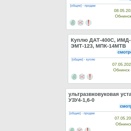
[общие] - продам
08.05.20
Обнинс
Куплю ДАТ-400С, ИМД-
ЭМТ-123, МПК-14МТВ
смотр
[общие] - куплю
07.05.202
Обнинск
ультразвковуковая уст
УЗУ4-1,6-0
смот
[общие] - продам
07.05.20
Обнинс