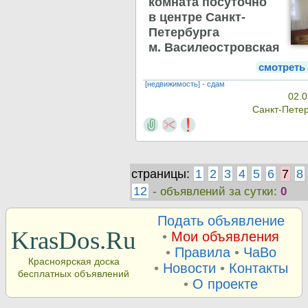
комната посуточно
в центре Санкт-
Петербурга
м. Василеостровская
смотреть
[недвижимость] - сдам
02.0
Санкт-Пете
страницы:
1
2
3
4
5
6
7
8
12
- объявлений за сутки:
0
Подать объявление
KrasDos.Ru
•
Мои объявления
•
Правила
•
ЧаВо
Красноярская доска
•
Новости
•
Контакты
бесплатных объявлений
•
О проекте