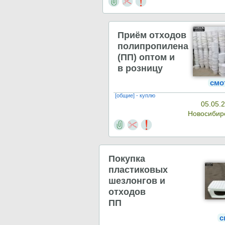
Приём отходов
полипропилена
(ПП) оптом и
в розницу
смо
[общие] - куплю
05.05.
Новосибир
Покупка
пластиковых
шезлонгов и
отходов
ПП
с