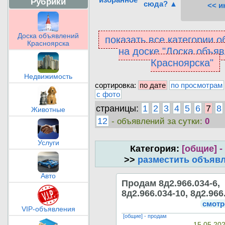
Рубрики
сюда? ▲
<< и
Доска объявлений
показать все категории 
Красноярска
на доске "Доска объя
Красноярска"
Недвижимость
сортировка:
по дате
по просмотрам
с фото
страницы:
1
2
3
4
5
6
7
8
Животные
12
- объявлений за сутки:
0
Услуги
Категория:
[общие] -
>>
разместить объяв
Авто
Продам 8д2.966.034-6,
8д2.966.034-10, 8д2.966
смотр
VIP-объявления
[общие] - продам
15.05.202