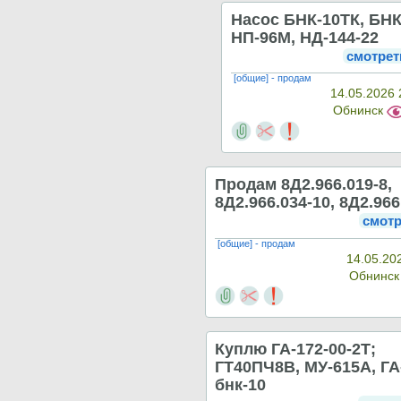
Насос БНК-10ТК, БНК
НП-96М, НД-144-22
смотрет
[общие] - продам
14.05.2026 
Обнинск
Продам 8Д2.966.019-8,
8Д2.966.034-10, 8Д2.966
смотр
[общие] - продам
14.05.20
Обнинс
Куплю ГА-172-00-2Т;
ГТ40ПЧ8В, МУ-615А, ГА
бнк-10