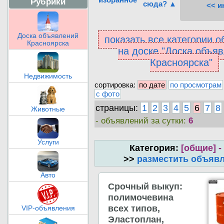
Рубрики
сюда? ▲
<< и
Доска объявлений
показать все категории 
Красноярска
на доске "Доска объя
Красноярска"
Недвижимость
сортировка:
по дате
по просмотрам
с фото
страницы:
1
2
3
4
5
6
7
8
Животные
- объявлений за сутки:
6
Услуги
Категория:
[общие] -
>>
разместить объяв
Авто
Срочный выкуп:
полимочевина
всех типов,
VIP-объявления
Эластоплан,