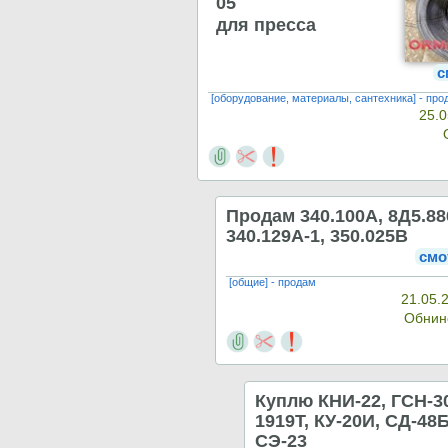
05
для пресса
с
[оборудование, материалы, сантехника] - про
25.0
Продам 340.100А, 8Д5.886
340.129А-1, 350.025В
смо
[общие] - продам
21.05.
Обнин
Куплю КНИ-22, ГСН-3
1919Т, КУ-20И, СД-48
СЭ-23