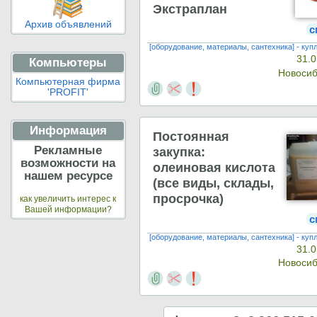
Экстраплан
Архив объявлений
с
[оборудование, материалы, сантехника] - куп
31.0
Компьютеры
Новоси
Компьютерная фирма
'PROFIT'
Информация
Постоянная
Рекламные
закупка:
возможности на
олеиновая кислота
нашем ресурсе
(все виды, склады,
просрочка)
как увеличить интерес к
Вашей информации?
с
[оборудование, материалы, сантехника] - куп
31.0
Новоси