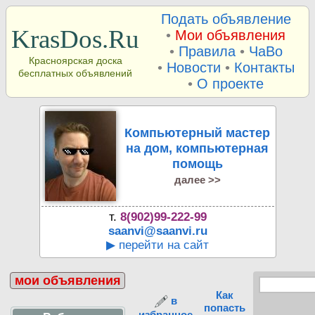
Подать объявление
KrasDos.Ru
•
Мои объявления
•
Правила
•
ЧаВо
Красноярская доска
•
Новости
•
Контакты
бесплатных объявлений
•
О проекте
Компьютерный мастер
на дом, компьютерная
помощь
далее >>
т.
8(902)99-222-99
saanvi@saanvi.ru
▶ перейти на сайт
мои объявления
Как
в
попасть
избранное