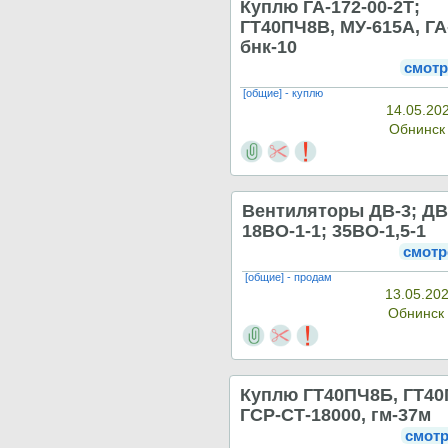
Куплю ГА-172-00-2Т;
ГТ40ПЧ8В, МУ-615А, ГА
бнк-10
смотр
[общие] - куплю
14.05.20
Обнинс
Вентиляторы ДВ-3; ДВ
18ВО-1-1; 35ВО-1,5-1
смотр
[общие] - продам
13.05.202
Обнинск
Куплю ГТ40ПЧ8Б, ГТ40
ГСР-СТ-18000, гм-37м
смотр