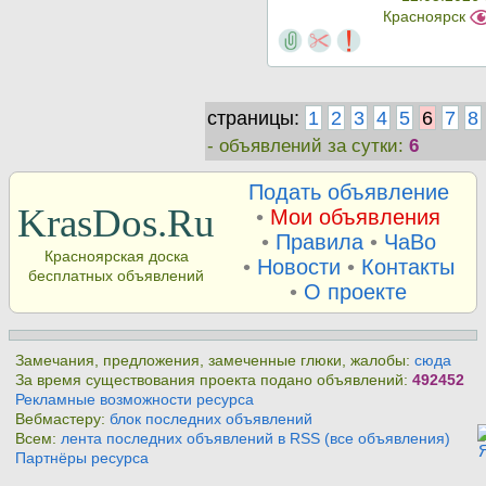
Красноярск
страницы:
1
2
3
4
5
6
7
8
- объявлений за сутки:
6
Подать объявление
KrasDos.Ru
•
Мои объявления
•
Правила
•
ЧаВо
Красноярская доска
•
Новости
•
Контакты
бесплатных объявлений
•
О проекте
Замечания, предложения, замеченные глюки, жалобы:
сюда
За время существования проекта подано объявлений:
492452
Рекламные возможности ресурса
Вебмастеру:
блок последних объявлений
Всем:
лента последних объявлений в RSS (все объявления)
Партнёры ресурса