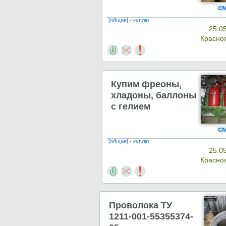
с
[общие] - куплю
25.0
Красно
Купим фреоны,
хладоны, баллоны
с гелием
с
[общие] - куплю
25.0
Красно
Проволока ТУ
1211-001-55355374-