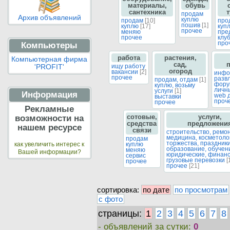
материалы,
обувь
сантехника
продам
Архив объявлений
куплю
продам
[10]
про
пошив
[1]
куплю
[17]
куп
прочее
меняю
пре
прочее
клу
про
Компьютеры
работа
растения,
Компьютерная фирма
сад,
ищу работу
'PROFIT'
огород
вакансии
[2]
инфо
прочее
разв
продам, отдам
[1]
фору
куплю, возьму
личн
услуги
[1]
Информация
web 
выставки
проч
прочее
Рекламные
сотовые,
услуги,
возможности на
средства
предложени
нашем ресурсе
связи
строительство, ремо
медицина, косметол
продам
торжества, праздник
куплю
как увеличить интерес к
образование, обуче
меняю
Вашей информации?
юридические, финан
сервис
грузовые перевозки
[
прочее
прочее
[21]
сортировка:
по дате
по просмотрам
с фото
страницы:
1
2
3
4
5
6
7
8
- объявлений за сутки:
0