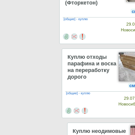
(Фторкетон)
с
[общие] - куплю
29.0
Новос
Куплю отходы
парафина и воска
на переработку
дорого
см
[общие] - куплю
29.07
Новоси
Куплю неодимовые