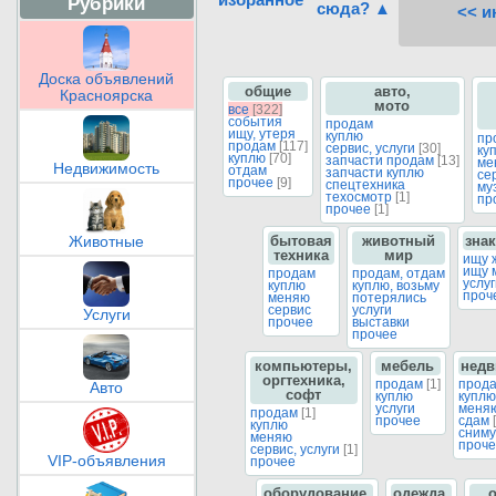
Рубрики
сюда? ▲
<< и
Доска объявлений
общие
авто,
Красноярска
мото
все
[322]
события
продам
ищу, утеря
куплю
пр
продам
[117]
сервис, услуги
[30]
ку
куплю
[70]
запчасти продам
[13]
ме
Недвижимость
отдам
запчасти куплю
се
прочее
[9]
спецтехника
му
техосмотр
[1]
пр
прочее
[1]
бытовая
животный
зна
Животные
техника
мир
ищу 
ищу 
продам
продам, отдам
услу
куплю
куплю, возьму
проч
меняю
потерялись
сервис
услуги
Услуги
прочее
выставки
прочее
компьютеры,
мебель
недв
оргтехника,
продам
[1]
прод
Авто
софт
куплю
куплю
услуги
меня
продам
[1]
прочее
сдам
куплю
сниму
меняю
проче
сервис, услуги
[1]
VIP-объявления
прочее
оборудование,
одежда,