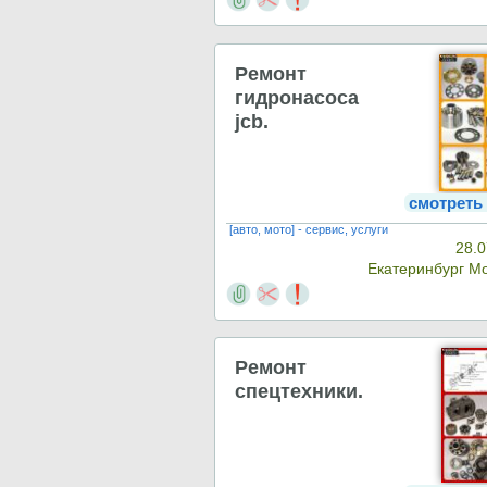
Ремонт
гидронасоса
jcb.
смотреть
[авто, мото] - сервис, услуги
28.0
Екатеринбург М
Ремонт
спецтехники.