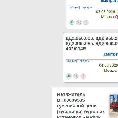
смотрет
[общие] - продам
05.08.2026 
Москва
8Д2.966.603, 8Д2.966.2
8Д2.966.085, 8Д2.966.0
402/014Б
смотре
[общие] - продам
04.08.2026
Москва
Натяжитель
BH00009535
гусеничной цепи
(гусеницы) буровых
установок Sandvik