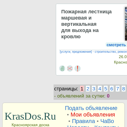
Пожарная лестница
маршевая и
вертикальная
для выхода на
кровлю
смотреть
[услуги, предложения] - строительство, ремон
26.0
Красн
страницы:
1
2
3
4
5
6
7
8
- объявлений за сутки:
0
Подать объявление
KrasDos.Ru
•
Мои объявления
•
Правила
•
ЧаВо
Красноярская доска