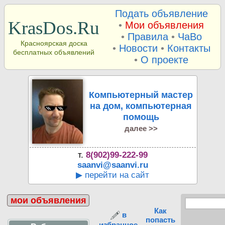
Подать объявление
KrasDos.Ru
•
Мои объявления
•
Правила
•
ЧаВо
Красноярская доска
•
Новости
•
Контакты
бесплатных объявлений
•
О проекте
Компьютерный мастер
на дом, компьютерная
помощь
далее >>
т.
8(902)99-222-99
saanvi@saanvi.ru
▶ перейти на сайт
мои объявления
Как
в
попасть
избранное