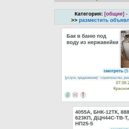
Категория:
[общие] -
>>
разместить объяв
Бак в баню под
воду из нержавейки
смотреть
(5
[услуги, предложения] - строительство, ре
07.08.
Красно
4055А, БНК-12ТК, 88
623КП, ДЦН44С-ТВ-Т,
НП25-5