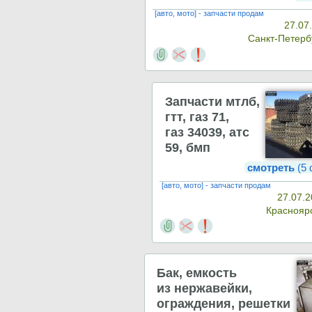
[авто, мото] - запчасти продам
27.07
Санкт-Петерб
Запчасти мтлб,
гтт, газ 71,
газ 34039, атс
59, бмп
смотреть
(5 
[авто, мото] - запчасти продам
27.07.2
Краснояр
Бак, емкость
из нержавейки,
ограждения, решетки