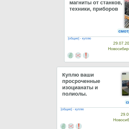
магниты от станков,
техники, приборов
смот
[общие] - куплю
29.07.2
Новосиби
Куплю ваши
просроченные
изоцианаты и
полиолы.
с
[общие] - куплю
29.0
Новоси