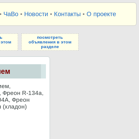
•
ЧаВо
•
Новости
•
Контакты
•
О проекте
ь
посмотреть
 этом
объявления в этом
разделе
ием
ием,
, Фреон R-134a,
04A, Фреон
 (хладон)