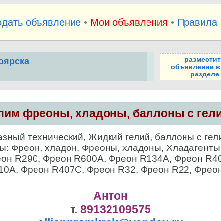
одать объявление
•
Мои объявления
•
Правила
разместит
оярска
объявление в
разделе
пим фреоны, хладоны, баллоны с гел
зный технический, Жидкий гелий, баллоны с гел
ы: Фреон, хладон, Фреоны, хладоны, Хладагенты
еон R290, Фреон R600A, Фреон R134A, Фреон R4
10A, Фреон R407С, Фреон R32, Фреон R22, Фреон
Антон
т.
89132109575