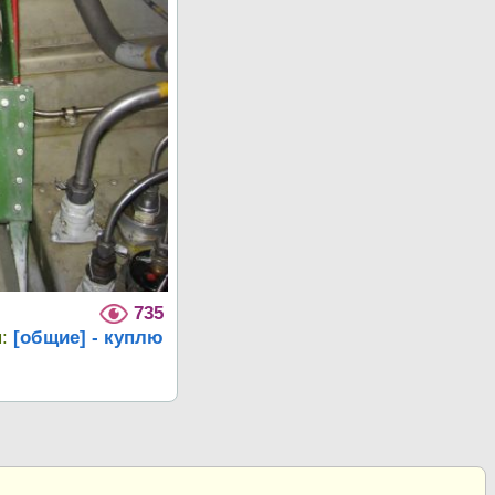
735
я:
[общие] - куплю