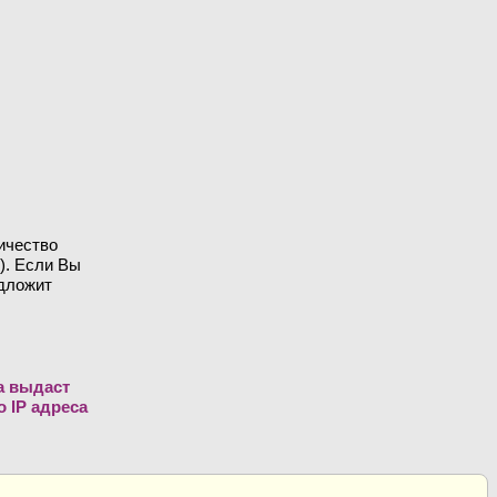
ичество
). Если Вы
едложит
а выдаст
 IP адреса