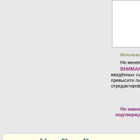
Использо
Не менее
ВНИМАН
введённых си
превысите ли
отредактиров
Не нажи
подтвержд