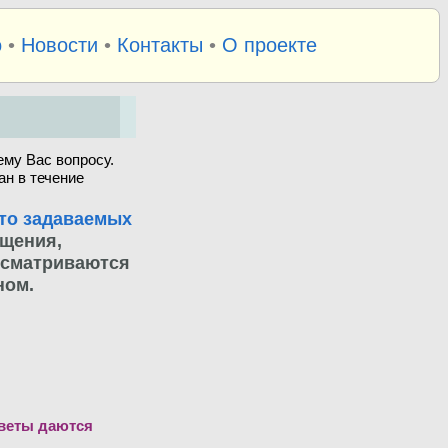
о
•
Новости
•
Контакты
•
О проекте
му Вас вопросу.
ан в течение
то задаваемых
бщения,
ссматриваются
ном.
тветы даются