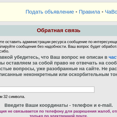
Подать объявление
•
Правила
•
ЧаВ
Обратная связь
те оставить администрации ресурса сообщение по интересующе
блируйте сообщения без надобности. Ваш вопрос будет обработ
сибо.
авкой убедитесь, что Ваш вопрос не описан в
час
. мы оставляем за собой право не отвечать на соо
стые вопросы, уже разобранные на сайте. Не ра
писанные неконкретным или оскорбительным то
м 32 символа.
Введите Ваши координаты - телефон и e-mail.
ия не связывается по телефону для разрешения жалоб, о
только по электронной почте.