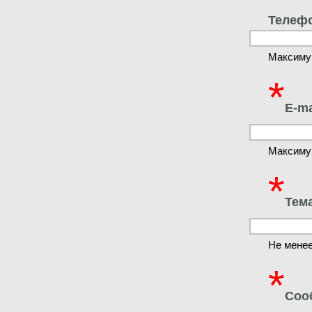
Телеф
Максиму
*
E-ma
Максиму
*
Тем
Не менее
*
Соо