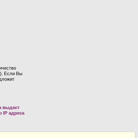
ичество
). Если Вы
едложит
а выдаст
 IP адреса