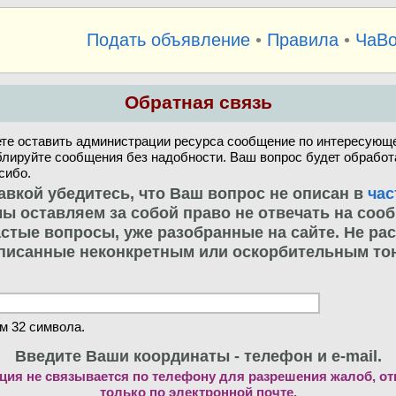
Подать объявление
•
Правила
•
ЧаВ
Обратная связь
те оставить администрации ресурса сообщение по интересующе
блируйте сообщения без надобности. Ваш вопрос будет обработ
сибо.
авкой убедитесь, что Ваш вопрос не описан в
час
. мы оставляем за собой право не отвечать на соо
стые вопросы, уже разобранные на сайте. Не ра
писанные неконкретным или оскорбительным то
м 32 символа.
Введите Ваши координаты - телефон и e-mail.
ия не связывается по телефону для разрешения жалоб, о
только по электронной почте.