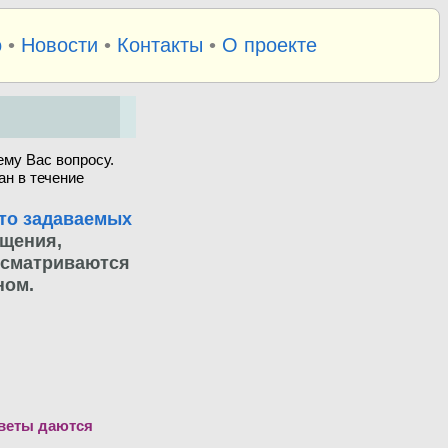
о
•
Новости
•
Контакты
•
О проекте
му Вас вопросу.
ан в течение
то задаваемых
бщения,
ссматриваются
ном.
тветы даются