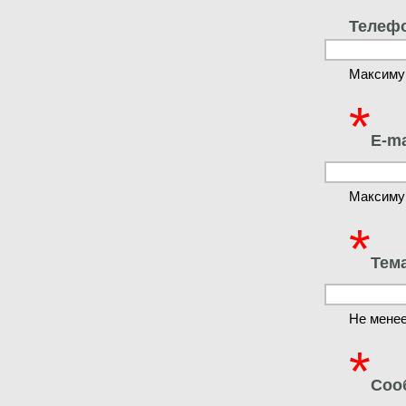
Телеф
Максиму
*
E-ma
Максиму
*
Тем
Не менее
*
Соо