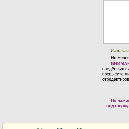
Использо
Не менее
ВНИМАН
введённых си
превысите ли
отредактиров
Не нажи
подтвержд